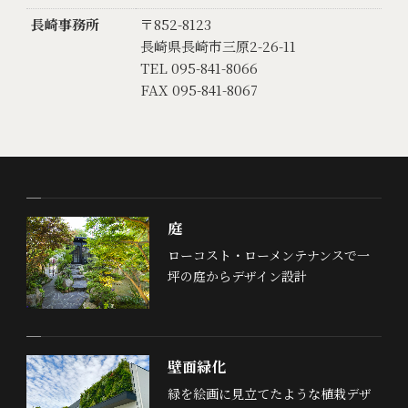
長崎事務所
〒852-8123
長崎県長崎市三原2-26-11
TEL 095-841-8066
FAX 095-841-8067
庭
ローコスト・ローメンテナンスで一
坪の庭からデザイン設計
壁面緑化
緑を絵画に見立てたような植栽デザ