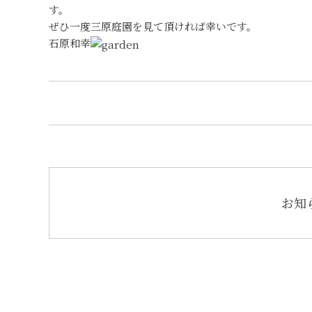
す。
ぜひ一度三原庭園を見て頂ければ幸いです。
石原和幸
お知