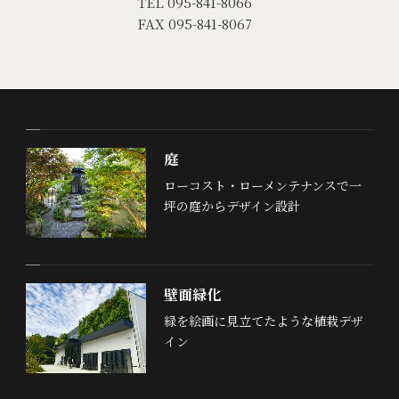
TEL 095-841-8066
FAX 095-841-8067
庭
ローコスト・ローメンテナンスで一
坪の庭からデザイン設計
壁面緑化
緑を絵画に見立てたような植栽デザ
イン