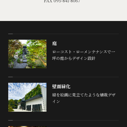
FAX 095-841-8067
庭
ローコスト・ローメンテナンスで一
坪の庭からデザイン設計
壁面緑化
緑を絵画に見立てたような植栽デザ
イン