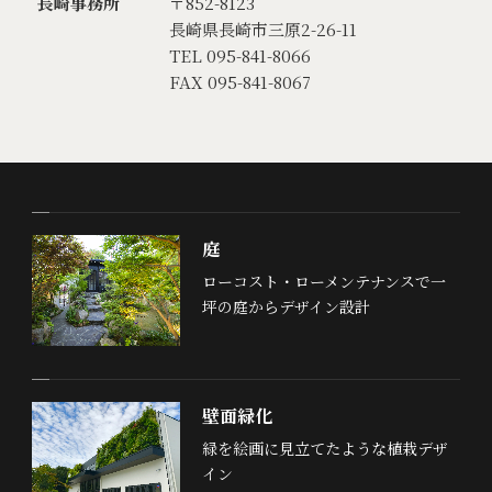
長崎事務所
〒852-8123
長崎県長崎市三原2-26-11
TEL 095-841-8066
FAX 095-841-8067
庭
ローコスト・ローメンテナンスで一
坪の庭からデザイン設計
壁面緑化
緑を絵画に見立てたような植栽デザ
イン