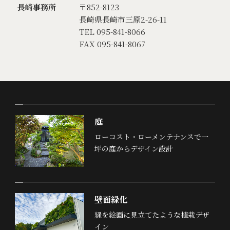
長崎事務所
〒852-8123
長崎県長崎市三原2-26-11
TEL 095-841-8066
FAX 095-841-8067
庭
ローコスト・ローメンテナンスで一
坪の庭からデザイン設計
壁面緑化
緑を絵画に見立てたような植栽デザ
イン