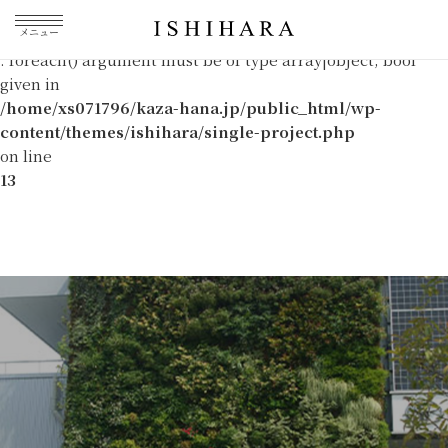
メニュー
Warning
: foreach() argument must be of type array|object, bool
given in
/home/xs071796/kaza-hana.jp/public_html/wp-
content/themes/ishihara/single-project.php
on line
13