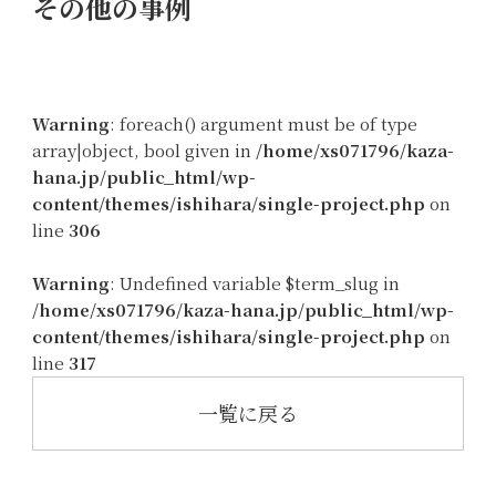
その他の事例
Warning
: foreach() argument must be of type
array|object, bool given in
/home/xs071796/kaza-
hana.jp/public_html/wp-
content/themes/ishihara/single-project.php
on
line
306
Warning
: Undefined variable $term_slug in
/home/xs071796/kaza-hana.jp/public_html/wp-
content/themes/ishihara/single-project.php
on
line
317
一覧に戻る