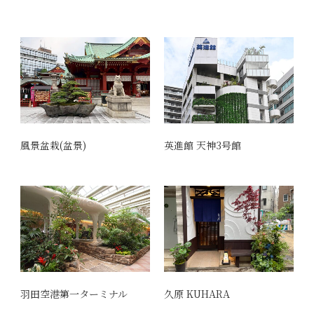
風景盆栽(盆景)
英進館 天神3号館
羽田空港第一ターミナル
久原 KUHARA