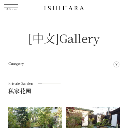
メニュー
[中文]Gallery
Category
全部业务介绍
获奖经历
园林规划
墙体绿化
室内绿化
私家花园
花艺布置
私人课程
Private Garden
私家花园