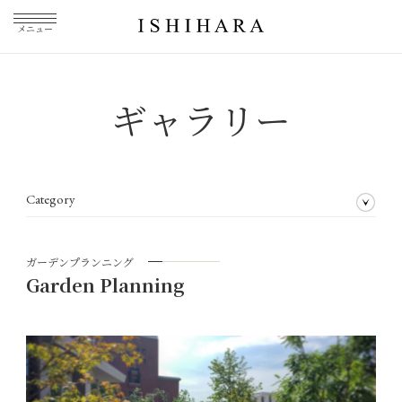
メニュー
ギャラリー
Category
すべての事業紹介
受賞暦
ガーデンプランニング
壁面緑化
室内緑化
プライベートガーデン
フラワーアレンジメント
プライベートレッスン
ガーデンプランニング
Garden Planning