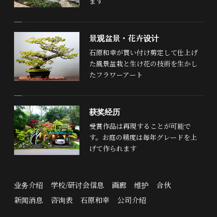
ます
景观盆景・花卉设计
石原和幸が買い付け剪定して仕上げ
た風景盆栽と生け花の技術を生かし
たフラワーアート
获奖经历
受賞作品は再現することが可能で
す。お庭の精度は毎年グレードを上
げて作られます
业务介绍
学校/研讨会信息
画廊
维护
合伙
新闻消息
咨询表
石原和幸
公司介绍