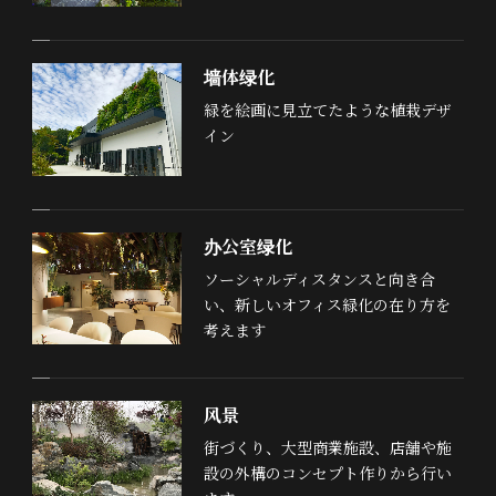
墙体绿化
緑を絵画に見立てたような植栽デザ
イン
办公室绿化
ソーシャルディスタンスと向き合
い、新しいオフィス緑化の在り方を
考えます
风景
街づくり、大型商業施設、店舗や施
設の外構のコンセプト作りから行い