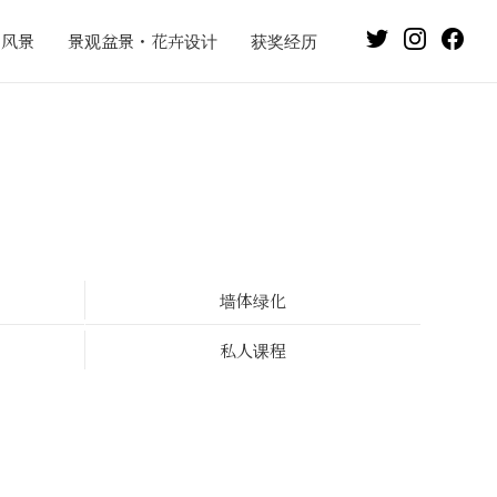
风景
景观盆景・花卉设计
获奖经历
墙体绿化
私人课程