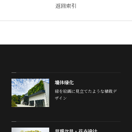
返回索引
墙体绿化
緑を絵画に見立てたような植栽デ
ザイン
景观盆景・花卉设计