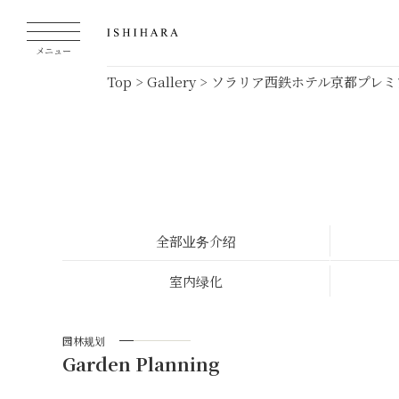
メニュー
Top
>
Gallery
>
ソラリア西鉄ホテル京都プレミ
全部业务介绍
室内绿化
园林规划
Garden Planning