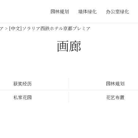
园林规划
墙体绿化
办公室绿化
ア
>
[中文]ソラリア西鉄ホテル京都プレミア
画廊
获奖经历
园林规划
私家花园
花艺布置