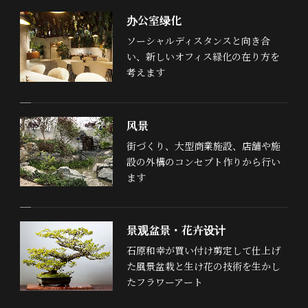
办公室绿化
ソーシャルディスタンスと向き合
い、新しいオフィス緑化の在り方を
考えます
风景
街づくり、大型商業施設、店舗や施
設の外構のコンセプト作りから行い
ます
景观盆景・花卉设计
石原和幸が買い付け剪定して仕上げ
た風景盆栽と生け花の技術を生かし
たフラワーアート