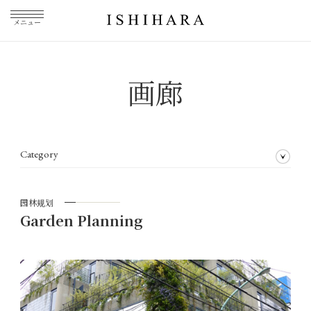
メニュー
画廊
Category
全部业务介绍
获奖经历
园林规划
墙体绿化
室内绿化
私家花园
花艺布置
私人课程
园林规划
Garden Planning