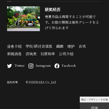
获奖经历
受賞作品は再現することが可能で
す。お庭の精度は毎年グレードを上
げて作られます
业务介绍
学校/研讨会信息
画廊
维护
合伙
新闻消息
咨询表
石原和幸
公司介绍
Twitter
Instagram
Facebook
隐私政策
© ISHIHARA Co.,Ltd
施工・デザイン・その他
咨询