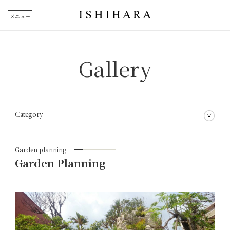
メニュー
Gallery
Category
All articles
Awards
Garden planning
Wall greening
Indoor greening
Private gardens
Flower arrangement
Private lessons
Garden planning
Garden Planning