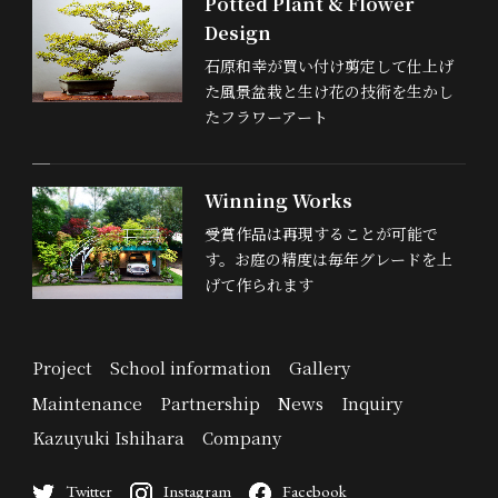
Potted Plant & Flower
Design
石原和幸が買い付け剪定して仕上げ
た風景盆栽と生け花の技術を生かし
たフラワーアート
Winning Works
受賞作品は再現することが可能で
す。お庭の精度は毎年グレードを上
げて作られます
Project
School information
Gallery
Maintenance
Partnership
News
Inquiry
Kazuyuki Ishihara
Company
Twitter
Instagram
Facebook