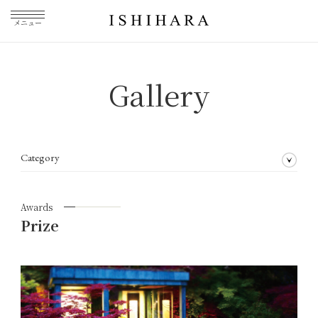
メニュー
Gallery
Category
All articles
Awards
Garden planning
Wall greening
Indoor greening
Private gardens
Flower arrangement
Private lessons
Awards
Prize