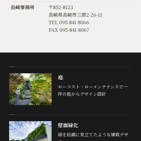
長崎事務所
〒852-8123
長崎県長崎市三原2-26-11
TEL 095-841-8066
FAX 095-841-8067
庭
ローコスト・ローメンテナンスで一
坪の庭からデザイン設計
壁面緑化
緑を絵画に見立てたような植栽デザ